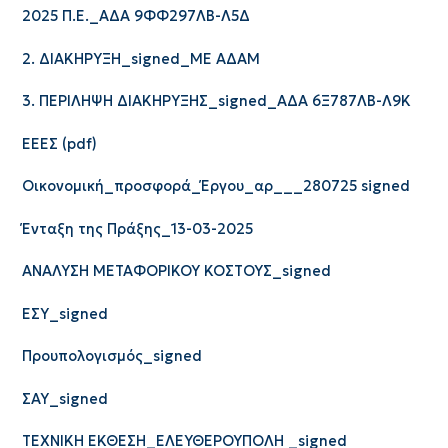
2025 Π.Ε._ΑΔΑ 9ΦΦ297ΛΒ-Λ5Δ
2. ΔΙΑΚΗΡΥΞΗ_signed_ΜΕ ΑΔΑΜ
3. ΠΕΡΙΛΗΨΗ ΔΙΑΚΗΡΥΞΗΣ_signed_ΑΔΑ 6Ξ787ΛΒ-Λ9Κ
ΕΕΕΣ (pdf)
Οικονομική_προσφορά_Έργου_αρ___280725 signed
Ένταξη της Πράξης_13-03-2025
ΑΝΑΛΥΣΗ ΜΕΤΑΦΟΡΙΚΟΥ ΚΟΣΤΟΥΣ_signed
ΕΣΥ_signed
Προυπολογισμός_signed
ΣΑΥ_signed
ΤΕΧΝΙΚΗ ΕΚΘΕΣΗ_ΕΛΕΥΘΕΡΟΥΠΟΛΗ _signed