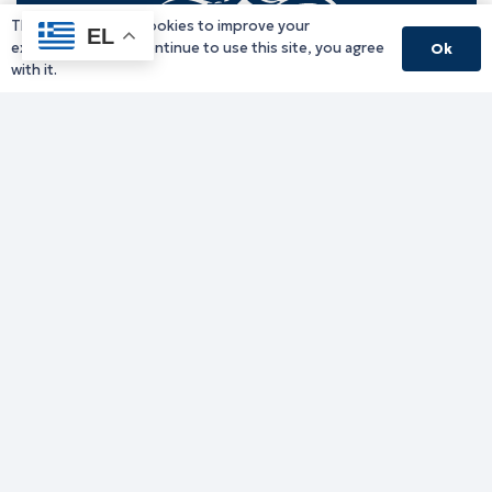
This website uses cookies to improve your
EL
experience. If you continue to use this site, you agree
Ok
with it.
Γραφείο Περιφερειάρχη
Γ. Κακουλίδη 1, 69132 Κομοτηνή, Ελλάδα
Email:
periferiarxis@pamth.gov.gr
Κεντρικό Πρωτόκολλο
Email:
pamth@pamth.gov.gr
Υπηρεσίες Δράμας