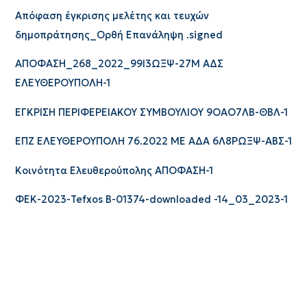
Απόφαση έγκρισης μελέτης και τευχών
δημοπράτησης_Ορθή Επανάληψη .signed
ΑΠΟΦΑΣΗ_268_2022_99Ι3ΩΞΨ-27Μ ΑΔΣ
ΕΛΕΥΘΕΡΟΥΠΟΛΗ-1
ΕΓΚΡΙΣΗ ΠΕΡΙΦΕΡΕΙΑΚΟΥ ΣΥΜΒΟΥΛΙΟΥ 9ΟΑΟ7ΛΒ-ΘΒΛ-1
ΕΠΖ ΕΛΕΥΘΕΡΟΥΠΟΛΗ 76.2022 ΜΕ ΑΔΑ 6Λ8ΡΩΞΨ-ΑΒΣ-1
Κοινότητα Ελευθερούπολης ΑΠΟΦΑΣΗ-1
ΦΕΚ-2023-Tefxos B-01374-downloaded -14_03_2023-1