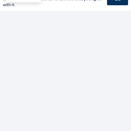
Υπηρεσίες Δράμας
with it.
Υπηρεσίες Καβάλας
Υπηρεσίες Ξάνθης
Υπηρεσίες Ροδόπης
Υπηρεσίες Έβρου
Παλιό website (για αρχειακούς λόγους)
Τηλεφωνικός κατάλογος
Ανακοινώσεις
Διοικητική Ενημέρωση
Εκδηλώσεις
Παραχωρήσεις Γής
Πολίτης
Προκηρύξεις
Ενημέρωση ΓΚΠΔ-GDPR