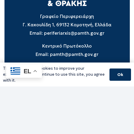
Γραφείο Περιφερειάρχη
Γ. Κακουλίδη 1, 69132 Κομοτηνή, Ελλάδα
Email:
periferiarxis@pamth.gov.gr
Κεντρικό Πρωτόκολλο
Email:
pamth@pamth.gov.gr
This website uses cookies to improve your
EL
experience. If you continue to use this site, you agree
Ok
Υπηρεσίες Δράμας
with it.
Υπηρεσίες Καβάλας
Υπηρεσίες Ξάνθης
Υπηρεσίες Ροδόπης
Υπηρεσίες Έβρου