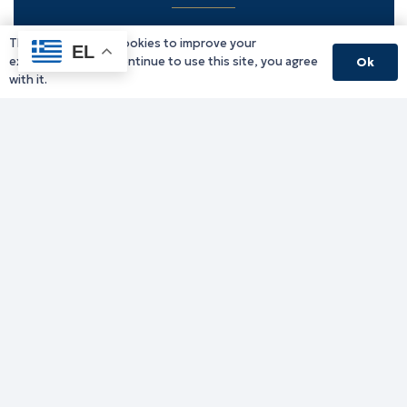
This website uses cookies to improve your
Υπηρεσίες Δράμας
EL
experience. If you continue to use this site, you agree
Ok
Υπηρεσίες Καβάλας
with it.
Υπηρεσίες Ξάνθης
Υπηρεσίες Ροδόπης
Υπηρεσίες Έβρου
Παλιό website (για αρχειακούς λόγους)
Τηλεφωνικός κατάλογος
Ανακοινώσεις
Διοικητική Ενημέρωση
Εκδηλώσεις
Παραχωρήσεις Γής
Πολίτης
Προκηρύξεις