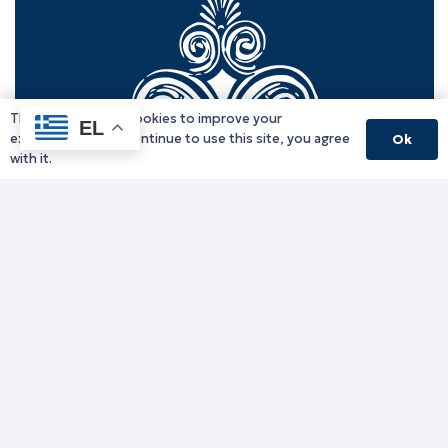
This website uses cookies to improve your
EL
experience. If you continue to use this site, you agree
Ok
with it.
Γραφείο Περιφερειάρχη
Γ. Κακουλίδη 1, 69132 Κομοτηνή, Ελλάδα
Email:
periferiarxis@pamth.gov.gr
Κεντρικό Πρωτόκολλο
Email:
pamth@pamth.gov.gr