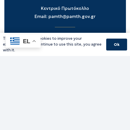
Κεντρικό Πρωτόκολλο
Email:
pamth@pamth.gov.gr
This website uses cookies to improve your
Υπηρεσίες Δράμας
EL
experience. If you continue to use this site, you agree
Ok
Υπηρεσίες Καβάλας
with it.
Υπηρεσίες Ξάνθης
Υπηρεσίες Ροδόπης
Υπηρεσίες Έβρου
Παλιό website (για αρχειακούς λόγους)
Τηλεφωνικός κατάλογος
Ανακοινώσεις
Διοικητική Ενημέρωση
Εκδηλώσεις