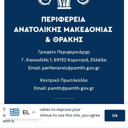
Γραφείο Περιφερειάρχη
Γ. Κακουλίδη 1, 69132 Κομοτηνή, Ελλάδα
Email:
periferiarxis@pamth.gov.gr
Κεντρικό Πρωτόκολλο
Email:
pamth@pamth.gov.gr
This website uses cookies to improve your
Υπηρεσίες Δράμας
EL
experience. If you continue to use this site, you agree
Ok
Υπηρεσίες Καβάλας
with it.
Υπηρεσίες Ξάνθης