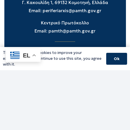
Γ. Κακουλίδη 1, 69132 Κομοτηνή, Ελλάδα
Email:
periferiarxis@pamth.gov.gr
Κεντρικό Πρωτόκολλο
Email:
pamth@pamth.gov.gr
This website uses cookies to improve your
Υπηρεσίες Δράμας
EL
experience. If you continue to use this site, you agree
Ok
Υπηρεσίες Καβάλας
with it.
Υπηρεσίες Ξάνθης
Υπηρεσίες Ροδόπης
Υπηρεσίες Έβρου
Παλιό website (για αρχειακούς λόγους)
Τηλεφωνικός κατάλογος
Ανακοινώσεις