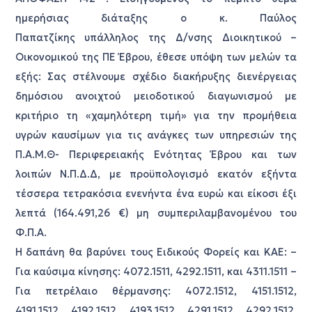
ημερήσιας διάταξης ο κ. Παύλος
Παπατζίκης υπάλληλος της Δ/νσης Διοικητικού –
Οικονομικού της ΠΕ Έβρου, έθεσε υπόψη των μελών τα
εξής: Σας στέλνουμε σχέδιο διακήρυξης διενέργειας
δημόσιου ανοιχτού μειοδοτικού διαγωνισμού με
κριτήριο τη «χαμηλότερη τιμή» για την προμήθεια
υγρών καυσίμων για τις ανάγκες των υπηρεσιών της
Π.Α.Μ.Θ- Περιφερειακής Ενότητας Έβρου και των
λοιπών Ν.Π.Δ.Δ, με προϋπολογισμό εκατόν εξήντα
τέσσερα τετρακόσια ενενήντα ένα ευρώ και είκοσι έξι
λεπτά (164.491,26 €) μη συμπεριλαμβανομένου του
Φ.Π.Α.
Η δαπάνη θα βαρύνει τους Ειδικούς Φορείς και ΚΑΕ: –
Για καύσιμα κίνησης: 4072.1511, 4292.1511, και 4311.1511 –
Για πετρέλαιο θέρμανσης: 4072.1512, 4151.1512,
4191.1512, 4192.1512, 4193.1512, 4291.1512, 4292.1512,