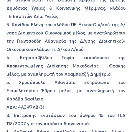
με αναπληρωτή τον Σισμάνη Χρήστο της Δ/νσης
Δημόσιας Υγείας & Κοινωνικής Μέριμνας, κλάδου
ΤΕ Εποπτών Δημ. Υγείας.
3. Κανίδου Ελένη του κλάδου ΠΕ Δ/κού-Οικ/κού της Δ/
νσης Διοικητικού-Οικονομικού μέλος, με αναπληρώτρια
την Γιαντσούδη Αθανασία της Δ/νσης Διοικητικού-
Οικονομικού κλάδου ΤΕ Δ/κού Λ/κού
4. Καρασαββίδου Σοφία εκπρόσωπο της
Αποκεντρωμένης Διοίκησης Μακεδονίας – Θράκης
μέλος, με αναπληρωτή τον Αραμπατζή Δημήτριο.
5. Χρυσόπουλο Αθανάσιο εκπρόσωπο του
Επιμελητηρίου Έβρου μέλος, με αναπληρωτή τον
Χαρόβα Βασίλειο.
ΑΔΑ: 4Α3Ψ7ΛΒ-3Η
Β. Επιτροπής Ενστάσεων του άρθρου 15 του Π.Δ
118/2007 για τον παρόντα διαγωνισμό: