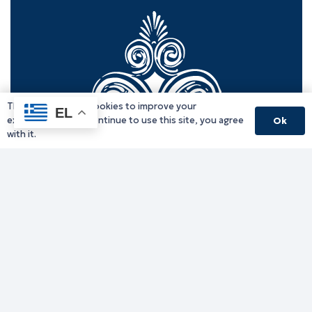
This website uses cookies to improve your
EL
experience. If you continue to use this site, you agree
Ok
with it.
Γραφείο Περιφερειάρχη
Γ. Κακουλίδη 1, 69132 Κομοτηνή, Ελλάδα
Email:
periferiarxis@pamth.gov.gr
Κεντρικό Πρωτόκολλο