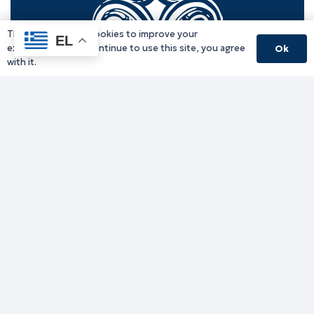
This website uses cookies to improve your
EL
experience. If you continue to use this site, you agree
Ok
with it.
Γραφείο Περιφερειάρχη
Γ. Κακουλίδη 1, 69132 Κομοτηνή, Ελλάδα
Email:
periferiarxis@pamth.gov.gr
Κεντρικό Πρωτόκολλο
Email:
pamth@pamth.gov.gr
Υπηρεσίες Δράμας