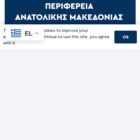
This website uses cookies to improve your
EL
experience. If you continue to use this site, you agree
Ok
Γραφείο Περιφερειάρχη
with it.
Γ. Κακουλίδη 1, 69132 Κομοτηνή, Ελλάδα
Email:
periferiarxis@pamth.gov.gr
Κεντρικό Πρωτόκολλο
Email:
pamth@pamth.gov.gr
Υπηρεσίες Δράμας
Υπηρεσίες Καβάλας
Υπηρεσίες Ξάνθης
Υπηρεσίες Ροδόπης