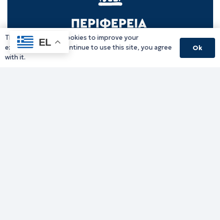
This website uses cookies to improve your
EL
experience. If you continue to use this site, you agree
Ok
with it.
Γραφείο Περιφερειάρχη
Γ. Κακουλίδη 1, 69132 Κομοτηνή, Ελλάδα
Email:
periferiarxis@pamth.gov.gr
Κεντρικό Πρωτόκολλο
Email:
pamth@pamth.gov.gr
Υπηρεσίες Δράμας
Υπηρεσίες Καβάλας
Υπηρεσίες Ξάνθης