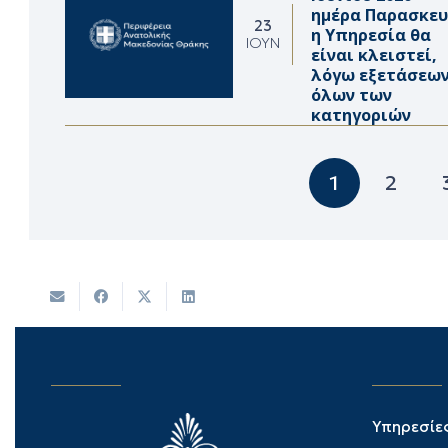
ημέρα Παρασκευ
23
η Υπηρεσία θα
ΙΟΎΝ
είναι κλειστεί,
λόγω εξετάσεω
όλων των
κατηγοριών
1
2
Υπηρεσίε