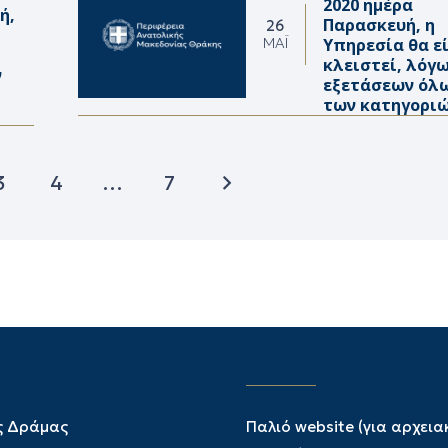
2020 ημέρα
ή,
Παρασκευή, η
26
Υπηρεσία θα ε
ΜΆΙ
κλειστεί, λόγ
ν
εξετάσεων όλ
των κατηγορι
3
4
…
7
ς Δράμας
Παλιό website (για αρχεια