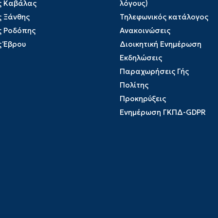
ς Καβάλας
λόγους)
ς Ξάνθης
Τηλεφωνικός κατάλογος
ς Ροδόπης
Ανακοινώσεις
ς Έβρου
Διοικητική Ενημέρωση
Εκδηλώσεις
Παραχωρήσεις Γής
Πολίτης
Προκηρύξεις
Ενημέρωση ΓΚΠΔ-GDPR