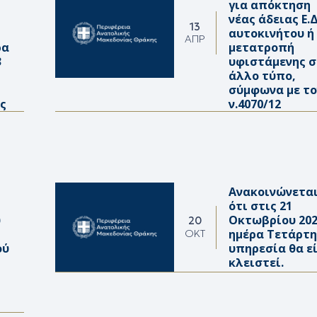
για απόκτηση
νέας άδειας Ε.Δ
13
αυτοκινήτου ή
ΑΠΡ
ρα
μετατροπή
3
υφιστάμενης σ
άλλο τύπο,
σύμφωνα με το
ς
ν.4070/12
Ανακοινώνετα
ότι στις 21
ύ
Οκτωβρίου 20
20
ς
ημέρα Τετάρτη
ΟΚΤ
ού
υπηρεσία θα ε
κλειστεί.