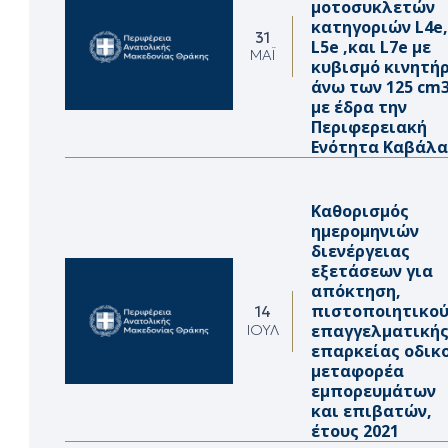
μοτοσυκλετών
κατηγοριών L4e,
31
L5e ,και L7e με
ΜΆΙ
κυβισμό κινητή
άνω των 125 cm
με έδρα την
Περιφερειακή
Ενότητα Καβάλα
Καθορισμός
ημερομηνιών
διενέργειας
εξετάσεων για
απόκτηση,
πιστοποιητικο
14
επαγγελματική
ΙΟΎΛ
επαρκείας οδικ
μεταφορέα
εμπορευμάτων
και επιβατών,
έτους 2021