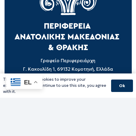
Γραφείο Περιφερειάρχη
Γ. Κακουλίδη 1, 69132 Κομοτηνή, Ελλάδα
Email:
periferiarxis@pamth.gov.gr
This website uses cookies to improve your
EL
experience. If you continue to use this site, you agree
Ok
Κεντρικό Πρωτόκολλο
with it.
Email:
pamth@pamth.gov.gr
Υπηρεσίες Δράμας
Υπηρεσίες Καβάλας