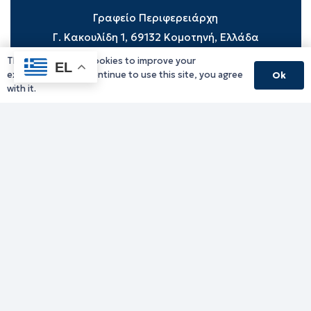
Γραφείο Περιφερειάρχη
Γ. Κακουλίδη 1, 69132 Κομοτηνή, Ελλάδα
Email:
periferiarxis@pamth.gov.gr
This website uses cookies to improve your
EL
experience. If you continue to use this site, you agree
Ok
Κεντρικό Πρωτόκολλο
with it.
Email:
pamth@pamth.gov.gr
Υπηρεσίες Δράμας
Υπηρεσίες Καβάλας
Υπηρεσίες Ξάνθης
Υπηρεσίες Ροδόπης
Υπηρεσίες Έβρου
Παλιό website (για αρχειακούς λόγους)
Τηλεφωνικός κατάλογος