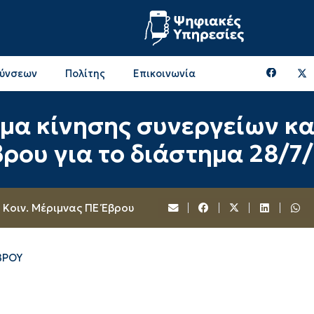
θύνσεων
Πολίτης
Επικοινωνία
Επικοινωνία & Διευθύνσεις με την ΠΕ Ξάνθης
Περιφερειακή Επιτροπή (πρώην Οικονομική Επιτροπή)
Επιτροπή Αγροτικής Οικονομίας, Περιβάλλοντος & Ανάπτυξης
Επικοινωνία & Διευθύνσεις με την ΠE Ροδόπης
μα κίνησης συνεργείων κ
ρου για το διάστημα 28/7
 Κοιν. Μέριμνας ΠΕ Έβρου
ΒΡΟΥ