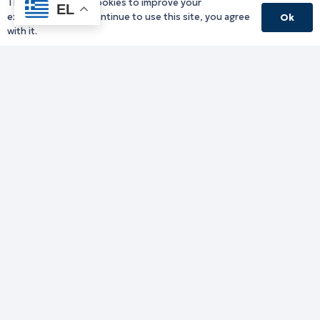
This website uses cookies to improve your
EL
experience. If you continue to use this site, you agree
Ok
with it.
Γραφείο Περιφερειάρχη
Γ. Κακουλίδη 1, 69132 Κομοτηνή, Ελλάδα
Email:
periferiarxis@pamth.gov.gr