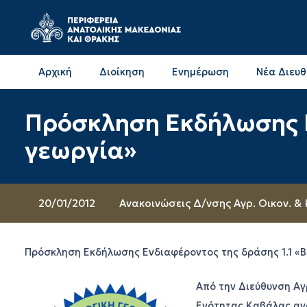
Αρχική
Διοίκηση
Ενημέρωση
Νέα Διευ
Επικοινωνία & Διευθύνσεις με την ΠΕ Δράμας
Επικοινωνία & Διευθύνσεις με την ΠΕ Καβάλας
Πρόσκληση Εκδήλωσης Ε
γεωργία»
20/01/2012
Ανακοινώσεις Δ/νσης Αγρ. Οικον. &
Πρόσκληση Εκδήλωσης Ενδιαφέροντος της δράσης 1.1 «Β
Από την Διεύθυνση Αγ
Ενότητας Καβάλας ανα