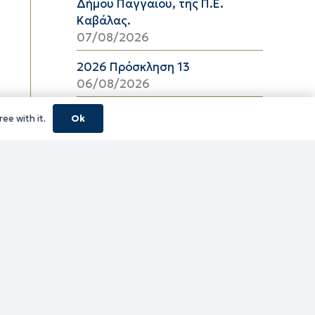
Δήμου Παγγαίου, της Π.Ε.
Καβάλας.
07/08/2026
2026 Πρόσκληση 13
06/08/2026
08_2026 ΔΕΛΤΙΟ ΤΙΜΩΝ
ee with it.
Ok
ΕΛΑΙΟΛΑΔΟΥ Π.Ε. ΚΑΒΑΛΑΣ ΑΠΟ
06/08/2026 ΕΩΣ 26/08/2026
06/08/2026
16_2026 ΔΕΛΤΙΟ ΤΙΜΩΝ
ΚΑΤΕΨΥΓΜΕΝΩΝ ΛΑΧΑΝΙΚΩΝ
Π.Ε. ΚΑΒΑΛΑΣ ΑΠΟ 06/08/2026
ΕΩΣ 19/08/2026
06/08/2026
16_2026 ΔΕΛΤΙΟ ΤΙΜΩΝ
ΚΑΤΕΨΥΓΜΕΝΩΝ ΑΛΙΕΥΜΑΤΩΝ