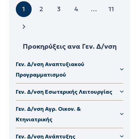
1
2
3
4
…
11
Προκηρύξεις ανα Γεν. Δ/νση
Γεν. Δ/νση Αναπτυξιακού
Προγραμματισμού
Δ/νση Διαφάνειας & Ηλεκτρονικής Διακυβέρνησης
Δ/νση Διοικητικού – Οικονομικούν ΠΕ Καβάλας
Γεν. Δ/νση Εσωτερικής Λειτουργίας
Δ/νση Αγρ. Οικον. & Κτηνιατρικής ΠΕ Καβάλας
Δ/νση Αγρ. Οικον. & Κτηνιατρικής ΠΕ Ροδόπης
Δ/νση Αγρ. Οικον. & Κτηνιατρικής ΠΕ Ορεστιάδας
Γεν. Δ/νση Αγρ. Οικον. &
Κτηνιατρικής
Γεν. Δ/νση Ανάπτυξης