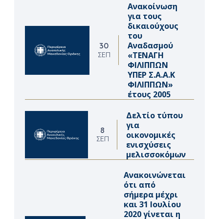
Ανακοίνωση
για τους
δικαιούχους
του
Αναδασμού
30
«ΤΕΝΑΓΗ
ΣΕΠ
ΦΙΛΙΠΠΩΝ
ΥΠΕΡ Σ.Α.Α.Κ
ΦΙΛΙΠΠΩΝ»
έτους 2005
Δελτίο τύπου
για
8
οικονομικές
ΣΕΠ
ενισχύσεις
μελισσοκόμων
Ανακοινώνεται
ότι από
σήμερα μέχρι
και 31 Ιουλίου
2020 γίνεται η