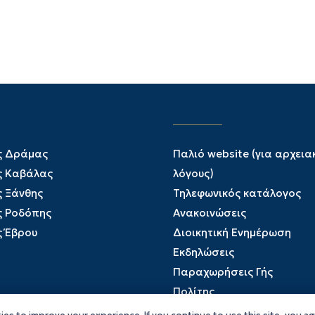
ς Δράμας
Παλιό website (για αρχεια
ς Καβάλας
λόγους)
ς Ξάνθης
Τηλεφωνικός κατάλογος
ς Ροδόπης
Ανακοινώσεις
ς Έβρου
Διοικητική Ενημέρωση
Εκδηλώσεις
Παραχωρήσεις Γής
Πολίτης
Προκηρύξεις