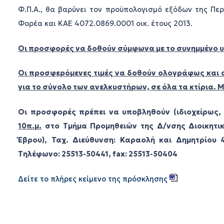
Φ.Π.Α., θα βαρύνει τον προϋπολογισμό εξόδων της Περ
Φορέα και ΚΑΕ 4072.0869.0001 οικ. έτους 2013.
Οι προσφορές να δοθούν σύμφωνα με το συνημμένο 
Οι προσφερόμενες τιμές να δοθούν ολογράφως και α
για το σύνολο των ανελκυστήρων, σε όλα τα κτίρια.
Οι προσφορές πρέπει να υποβληθούν (ιδιοχείρως,
10π.μ.
στο Τμήμα Προμηθειών της Δ/νσης Διοικητικ
Έβρου), Ταχ. Διεύθυνση: Καραολή και Δημητρίου
Τηλέφωνο: 25513-50441, fax: 25513-50404
Δείτε το πλήρες κείμενο της πρόσκλησης