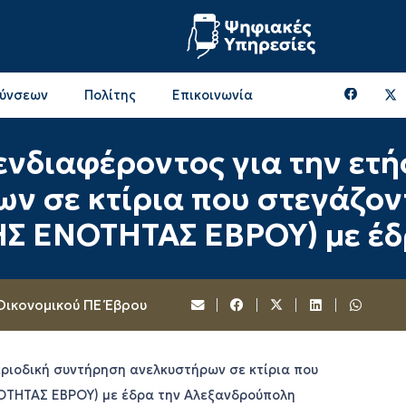
θύνσεων
Πολίτης
Επικοινωνία
Επικοινωνία & Διευθύνσεις με την ΠΕ Ξάνθης
Περιφερειακή Επιτροπή (πρώην Οικονομική Επιτροπή)
Επιτροπή Αγροτικής Οικονομίας, Περιβάλλοντος & Ανάπτυξης
Επικοινωνία & Διευθύνσεις με την ΠE Ροδόπης
νδιαφέροντος για την ετή
 σε κτίρια που στεγάζοντ
Σ ΕΝΟΤΗΤΑΣ ΕΒΡΟΥ) με έδ
Οικονομικού ΠΕ Έβρου
ριοδική συντήρηση ανελκυστήρων σε κτίρια που
ΝΟΤΗΤΑΣ ΕΒΡΟΥ) με έδρα την Αλεξανδρούπολη