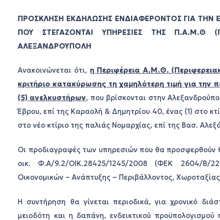
ΠΡΟΣΚΛΗΣΗ ΕΚΔΗΛΩΣΗΣ ΕΝΔΙΑΦΕΡΟΝΤΟΣ ΓΙΑ ΤΗΝ Ε
ΠΟΥ ΣΤΕΓΑΖΟΝΤΑΙ ΥΠΗΡΕΣΙΕΣ ΤΗΣ Π.Α.Μ.Θ 
ΑΛΕΞΑΝΔΡΟΥΠΟΛΗ
Ανακοινώνεται ότι,
η Περιφέρεια Α.Μ.Θ. (Περιφερεια
κριτήριο κατακύρωσης τη χαμηλότερη τιμή για την 
(5) ανελκυστήρων
, που βρίσκονται στην Αλεξανδρούπολ
Έβρου, επί της Καραολή & Δημητρίου 40, ένας (1) στο κτί
στο νέο κτίριο της παλιάς Νομαρχίας, επί της Βασ. Αλεξ
Οι προδιαγραφές των υπηρεσιών που θα προσφερθούν θα 
οικ. Φ.Α/9.2/ΟΙΚ.28425/1245/2008 (ΦΕΚ 2604/Β/
Οικονομικών – Ανάπτυξης – Περιβάλλοντος, Χωροταξία
Η συντήρηση θα γίνεται περιοδικά, για χρονικό δι
μειοδότη και η δαπάνη, ενδεικτικού προϋπολογισμού