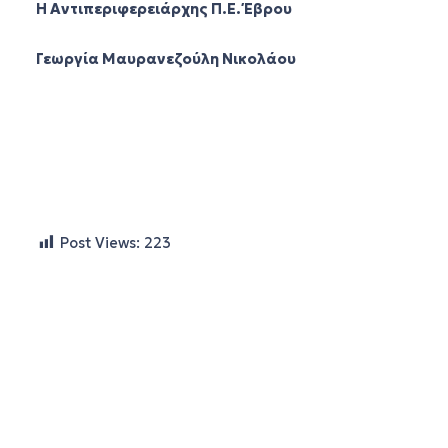
H Αντιπεριφερειάρχης Π.Ε. Έβρου
Γεωργία Μαυρανεζούλη Νικολάου
Post Views:
223