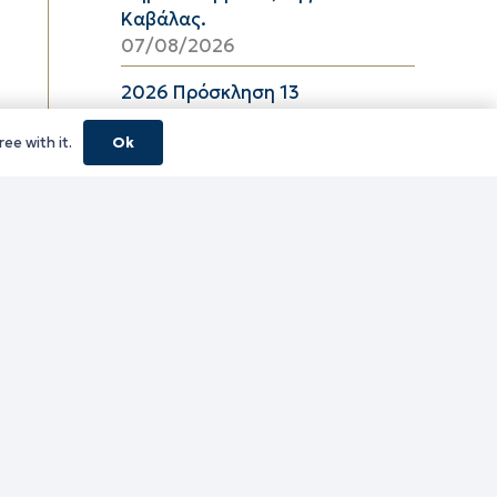
Καβάλας.
07/08/2026
2026 Πρόσκληση 13
06/08/2026
ee with it.
Ok
08_2026 ΔΕΛΤΙΟ ΤΙΜΩΝ
ΕΛΑΙΟΛΑΔΟΥ Π.Ε. ΚΑΒΑΛΑΣ ΑΠΟ
06/08/2026 ΕΩΣ 26/08/2026
06/08/2026
16_2026 ΔΕΛΤΙΟ ΤΙΜΩΝ
ΚΑΤΕΨΥΓΜΕΝΩΝ ΛΑΧΑΝΙΚΩΝ
Π.Ε. ΚΑΒΑΛΑΣ ΑΠΟ 06/08/2026
ΕΩΣ 19/08/2026
06/08/2026
16_2026 ΔΕΛΤΙΟ ΤΙΜΩΝ
ΚΑΤΕΨΥΓΜΕΝΩΝ ΑΛΙΕΥΜΑΤΩΝ