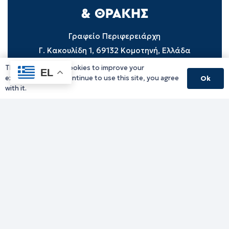
Γραφείο Περιφερειάρχη
Γ. Κακουλίδη 1, 69132 Κομοτηνή, Ελλάδα
Email:
periferiarxis@pamth.gov.gr
This website uses cookies to improve your
EL
experience. If you continue to use this site, you agree
Ok
Κεντρικό Πρωτόκολλο
with it.
Email:
pamth@pamth.gov.gr
Υπηρεσίες Δράμας
Υπηρεσίες Καβάλας
Υπηρεσίες Ξάνθης
Υπηρεσίες Ροδόπης
Υπηρεσίες Έβρου