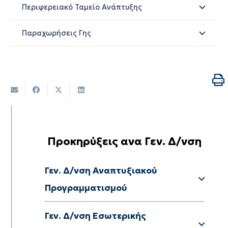
Περιφερειακό Ταμείο Ανάπτυξης
Παραχωρήσεις Γης
Προκηρύξεις ανα Γεν. Δ/νση
Δ/νση Αναπτυξιακού Προγραμματισμού
Δ/νση Περιβ/ντος & Χωρικού Σχεδιασµού
Γεν. Δ/νση Αναπτυξιακού
Προγραμματισμού
Δ/νση Διαφάνειας & Ηλεκτρονικής Διακυβέρνησης
Δ/νση Διοικητικού – Οικονομικού ΠΕ Δράμας
Δ/νση Διοικητικού – Οικονομικούν ΠΕ Καβάλας
Δ/νση Διοικητικού – Οικονομικού ΠΕ Ξάνθης
Δ/νση Διοικητικού – Οικονομικού ΠΕ Έβρου
Γεν. Δ/νση Εσωτερικής