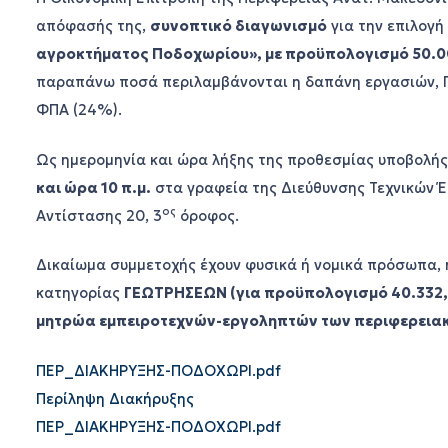
απόφασής της,
συνοπτικό διαγωνισμό
για την επιλογ
αγροκτήματος Ποδοχωρίου», με προϋπολογισμό 50.0
παραπάνω ποσά περιλαμβάνονται η δαπάνη εργασιών, Γ.Ε
ΦΠΑ (24%).
Ως ημερομηνία και ώρα λήξης της προθεσμίας υποβολή
και ώρα 10 π.μ.
στα γραφεία της Διεύθυνσης Τεχνικών 
ος
Αντίστασης 20, 3
όροφος.
Δικαίωμα συμμετοχής έχουν φυσικά ή νομικά πρόσωπα, 
κατηγορίας
ΓΕΩΤΡΗΣΕΩΝ (για προϋπολογισμό 40.332,5
μητρώα εμπειροτεχνών-εργοληπτών των περιφερεια
ΠΕΡ_ΔΙΑΚΗΡΥΞΗΣ-ΠΟΔΟΧΩΡΙ.pdf
Περίληψη Διακήρυξης
ΠΕΡ_ΔΙΑΚΗΡΥΞΗΣ-ΠΟΔΟΧΩΡΙ.pdf