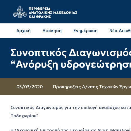
Αρχική
Διοίκηση
Ενημέρωση
Νέα Διευ
Επικοινωνία & Διευθύνσεις με την ΠΕ Δράμας
Επικοινωνία & Διευθύνσεις με την ΠΕ Καβάλας
Συνοπτικός Διαγωνισμός
“Ανόρυξη υδρογεώτρησ
05/03/2020
Προκηρύξεις Δ/νσης Τεχνικών Έργ
Συνοπτικός Διαγωνισμός για την επιλογή αναδόχου κατ
Ποδοχωρίου”
Η Οικονομική Επιτροπή της Περιφέρειας Ανατ. Μακεδονία