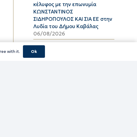
κέλυφος με την επωνυμία
ΚΩΝΣΤΑΝΤΙΝΟΣ
ΣΙΔΗΡΟΠΟΥΛΟΣ ΚΑΙ ΣΙΑ ΕΕ στην
Λυδία του Δήμου Καβάλας
06/08/2026
Υψηλός κίνδυνος πυρκαγιάς
ee with it.
Ok
(κατηγορία κινδύνου 3) στην
Π.Ε. Ροδόπης για αύριο Πέμπτη
6 Αυγούστου 2026
05/08/2026
ΦΕΣΤΙΒΑΛ ΘΡΑΚΙΚΟΥ ΠΕΛΑΓΟΥΣ
2026 ΠΕ ΞΑΝΘΗΣ
05/08/2026
τίτλο Ένταξη της Πράξης
«ΠΕΡΙΜΕΤΡΙΚΟΣ ΑΓΩΓΟΣ
ΟΜΒΡΙΩΝ ΥΔΑΤΩΝ ΠΕΡΙΟΧΗΣ