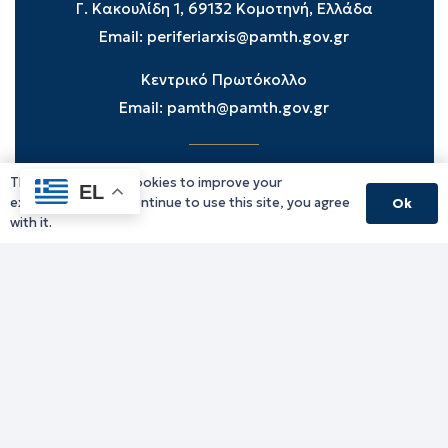
Γ. Κακουλίδη 1, 69132 Κομοτηνή, Ελλάδα
Email:
periferiarxis@pamth.gov.gr
Κεντρικό Πρωτόκολλο
Email:
pamth@pamth.gov.gr
This website uses cookies to improve your
Υπηρεσίες Δράμας
EL
experience. If you continue to use this site, you agree
Ok
Υπηρεσίες Καβάλας
with it.
Υπηρεσίες Ξάνθης
Υπηρεσίες Ροδόπης
Υπηρεσίες Έβρου
Παλιό website (για αρχειακούς λόγους)
Τηλεφωνικός κατάλογος
Ανακοινώσεις