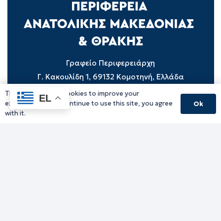
Γραφείο Περιφερειάρχη
Γ. Κακουλίδη 1, 69132 Κομοτηνή, Ελλάδα
Email:
periferiarxis@pamth.gov.gr
This website uses cookies to improve your
EL
experience. If you continue to use this site, you agree
Ok
Κεντρικό Πρωτόκολλο
with it.
Email:
pamth@pamth.gov.gr
Υπηρεσίες Δράμας
Υπηρεσίες Καβάλας
Υπηρεσίες Ξάνθης
Υπηρεσίες Ροδόπης
Υπηρεσίες Έβρου