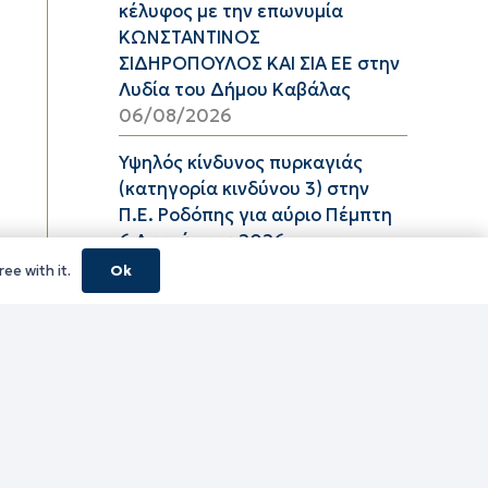
κέλυφος με την επωνυμία
ΚΩΝΣΤΑΝΤΙΝΟΣ
ΣΙΔΗΡΟΠΟΥΛΟΣ ΚΑΙ ΣΙΑ ΕΕ στην
Λυδία του Δήμου Καβάλας
06/08/2026
Υψηλός κίνδυνος πυρκαγιάς
(κατηγορία κινδύνου 3) στην
Π.Ε. Ροδόπης για αύριο Πέμπτη
6 Αυγούστου 2026
05/08/2026
ee with it.
Ok
ΦΕΣΤΙΒΑΛ ΘΡΑΚΙΚΟΥ ΠΕΛΑΓΟΥΣ
2026 ΠΕ ΞΑΝΘΗΣ
05/08/2026
τίτλο Ένταξη της Πράξης
«ΠΕΡΙΜΕΤΡΙΚΟΣ ΑΓΩΓΟΣ
ΟΜΒΡΙΩΝ ΥΔΑΤΩΝ ΠΕΡΙΟΧΗΣ