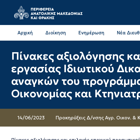
Αρχική
Διοίκηση
Ενημέρωση
Νέα Διευ
Επικοινωνία & Διευθύνσεις με την ΠΕ Δράμας
Επικοινωνία & Διευθύνσεις με την ΠΕ Καβάλας
Πίνακες αξιολόγησης κα
εργασίας Ιδιωτικού Δικ
αναγκών του προγράμμα
Οικονομίας και Κτηνιατ
14/06/2023
Προκηρύξεις Δ/νσης Αγρ. Οικον. & 