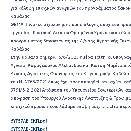
Πίνακες αξιολόγησης και επιλογής εποχικού προσωπικού
για κάλυψη εποχικών αναγκών του προγράμματος δακοκτ
Καβάλας.
ΘΕΜΑ: Πίνακες αξιολόγησης και επιλογής εποχικού προ
εργασίας Ιδιωτικού Δικαίου Ορισμένου Χρόνου για κάλυ
προγράμματος δακοκτονίας της Δ/νσης Αγροτικής Οικον
Καβάλας.
Στην Καβάλα σήμερα 13/6/2023 ημέρα Τρίτη, οι υπογρα
Αγλαϊα, Καραγεώργου Αλεξάνδρα και Κώτση Μαρίνα υπ
Δ/νσης Αγροτικής Οικονομίας και Κτηνιατρικής Καβάλα
του Ν. 4765/2021 όπως έχει τροποποιηθεί και ισχύει, καθ
9791/8-2-2021 Απόφαση του Υπουργείου Εσωτερικών και
απόφαση του Υπουργού Αγροτικής Ανάπτυξης & Τροφίμω
εποχικού προσωπικού, λάβαμε υπόψη μας: ……..Για περι
6ΥΓ57ΛΒ-ΕΚΠ.pdf
6ΥΓ57ΛΒ-ΕΚΠ.pdf