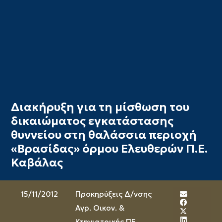
Διακήρυξη για τη μίσθωση του
δικαιώματος εγκατάστασης
θυννείου στη θαλάσσια περιοχή
«Βρασίδας» όρμου Ελευθερών Π.Ε.
Καβάλας
15/11/2012
Προκηρύξεις Δ/νσης
Αγρ. Οικον. &
Κτηνιατρικής ΠΕ