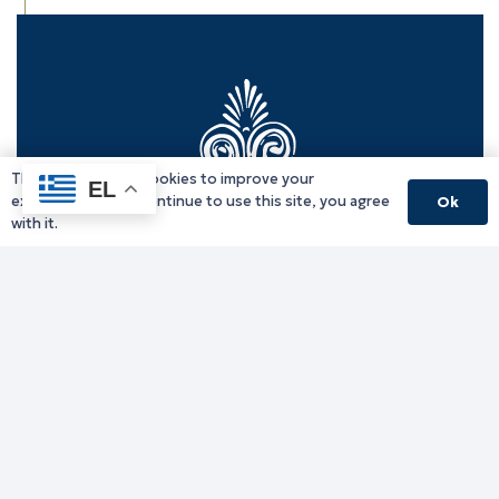
This website uses cookies to improve your
EL
experience. If you continue to use this site, you agree
Ok
with it.
Γραφείο Περιφερειάρχη
Γ. Κακουλίδη 1, 69132 Κομοτηνή, Ελλάδα
Email:
periferiarxis@pamth.gov.gr