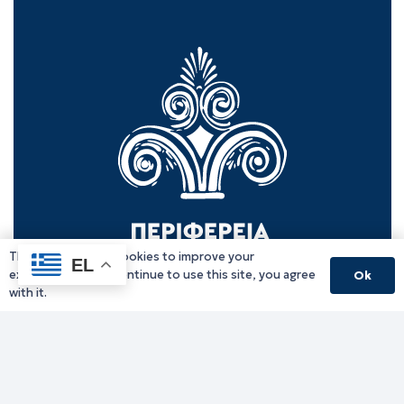
This website uses cookies to improve your
EL
experience. If you continue to use this site, you agree
Ok
with it.
Γραφείο Περιφερειάρχη
Γ. Κακουλίδη 1, 69132 Κομοτηνή, Ελλάδα
Email:
periferiarxis@pamth.gov.gr