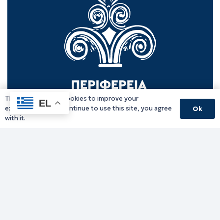
This website uses cookies to improve your
EL
experience. If you continue to use this site, you agree
Ok
with it.
Γραφείο Περιφερειάρχη
Γ. Κακουλίδη 1, 69132 Κομοτηνή, Ελλάδα
Email:
periferiarxis@pamth.gov.gr
Κεντρικό Πρωτόκολλο
Email:
pamth@pamth.gov.gr