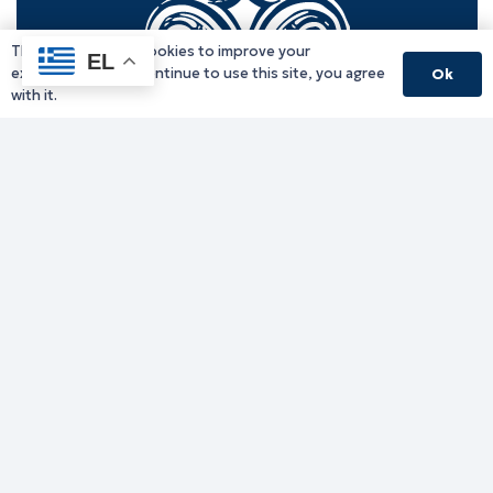
This website uses cookies to improve your
EL
experience. If you continue to use this site, you agree
Ok
with it.
Γραφείο Περιφερειάρχη
Γ. Κακουλίδη 1, 69132 Κομοτηνή, Ελλάδα
Email:
periferiarxis@pamth.gov.gr
Κεντρικό Πρωτόκολλο
Email:
pamth@pamth.gov.gr
Υπηρεσίες Δράμας