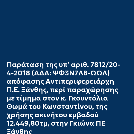
Παράταση της υπ’ αριθ. 7812/20-
4-2018 (ΑΔΑ: ΨΦ3Ν7ΛΒ-ΩΩΛ)
απόφασης Αντιπεριφερειάρχη
Π.Ε. Ξάνθης, περί παραχώρησης
με τίμημα στον κ. Γκουντόλια
Θωμά του Κωνσταντίνου, της
χρήσης ακινήτου εμβαδού
12.449,80τμ, στην Γκιώνα ΠΕ
Ξάνθης