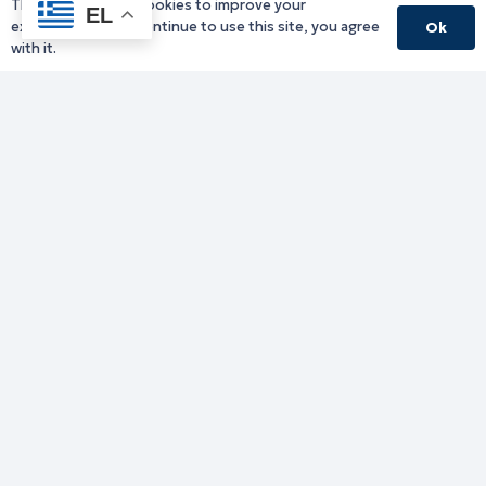
This website uses cookies to improve your
EL
Κεντρικό Πρωτόκολλο
experience. If you continue to use this site, you agree
Ok
Email:
pamth@pamth.gov.gr
with it.
Υπηρεσίες Δράμας
Υπηρεσίες Καβάλας
Υπηρεσίες Ξάνθης
Υπηρεσίες Ροδόπης
Υπηρεσίες Έβρου
Παλιό website (για αρχειακούς λόγους)
Τηλεφωνικός κατάλογος
Ανακοινώσεις
Διοικητική Ενημέρωση
Εκδηλώσεις