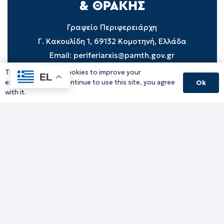
Γραφείο Περιφερειάρχη
Γ. Κακουλίδη 1, 69132 Κομοτηνή, Ελλάδα
Email:
periferiarxis@pamth.gov.gr
This website uses cookies to improve your
EL
Κεντρικό Πρωτόκολλο
experience. If you continue to use this site, you agree
Ok
Email:
pamth@pamth.gov.gr
with it.
Υπηρεσίες Δράμας
Υπηρεσίες Καβάλας
Υπηρεσίες Ξάνθης
Υπηρεσίες Ροδόπης
Υπηρεσίες Έβρου