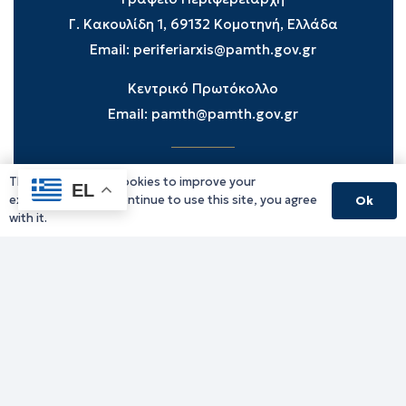
Γ. Κακουλίδη 1, 69132 Κομοτηνή, Ελλάδα
Email:
periferiarxis@pamth.gov.gr
Κεντρικό Πρωτόκολλο
Email:
pamth@pamth.gov.gr
This website uses cookies to improve your
Υπηρεσίες Δράμας
EL
experience. If you continue to use this site, you agree
Ok
Υπηρεσίες Καβάλας
with it.
Υπηρεσίες Ξάνθης
Υπηρεσίες Ροδόπης
Υπηρεσίες Έβρου
Παλιό website (για αρχειακούς λόγους)
Τηλεφωνικός κατάλογος