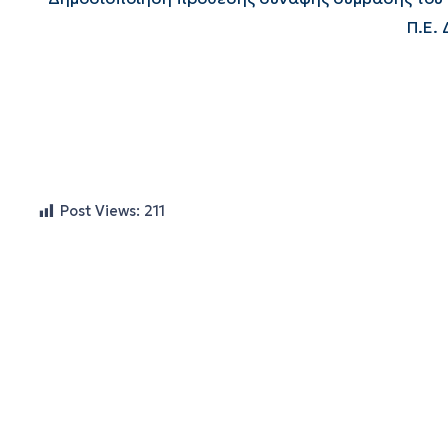
Π.Ε.
Post Views:
211