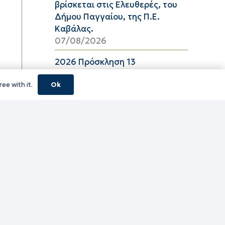
βρίσκεται στις Ελευθερές, του
Δήμου Παγγαίου, της Π.Ε.
Καβάλας.
07/08/2026
2026 Πρόσκληση 13
06/08/2026
ee with it.
Ok
08_2026 ΔΕΛΤΙΟ ΤΙΜΩΝ
ΕΛΑΙΟΛΑΔΟΥ Π.Ε. ΚΑΒΑΛΑΣ ΑΠΟ
06/08/2026 ΕΩΣ 26/08/2026
06/08/2026
16_2026 ΔΕΛΤΙΟ ΤΙΜΩΝ
ΚΑΤΕΨΥΓΜΕΝΩΝ ΛΑΧΑΝΙΚΩΝ
Π.Ε. ΚΑΒΑΛΑΣ ΑΠΟ 06/08/2026
ΕΩΣ 19/08/2026
06/08/2026
16_2026 ΔΕΛΤΙΟ ΤΙΜΩΝ