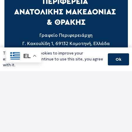
Γραφείο Περιφερειάρχη
Γ. Κακουλίδη 1, 69132 Κομοτηνή, Ελλάδα
Email:
periferiarxis@pamth.gov.gr
This website uses cookies to improve your
EL
experience. If you continue to use this site, you agree
Ok
Κεντρικό Πρωτόκολλο
with it.
Email:
pamth@pamth.gov.gr
Υπηρεσίες Δράμας
Υπηρεσίες Καβάλας
Υπηρεσίες Ξάνθης
Υπηρεσίες Ροδόπης
Υπηρεσίες Έβρου