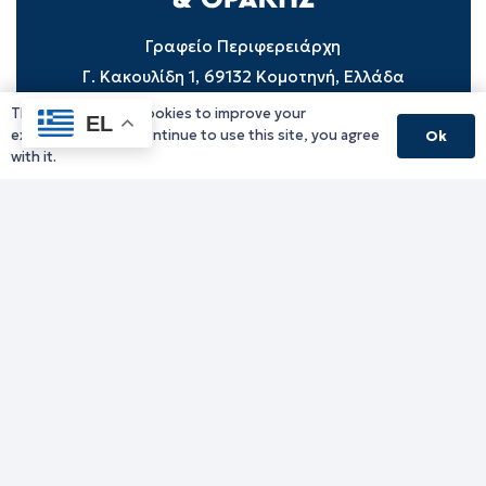
Γραφείο Περιφερειάρχη
Γ. Κακουλίδη 1, 69132 Κομοτηνή, Ελλάδα
Email:
periferiarxis@pamth.gov.gr
This website uses cookies to improve your
EL
experience. If you continue to use this site, you agree
Ok
Κεντρικό Πρωτόκολλο
with it.
Email:
pamth@pamth.gov.gr
Υπηρεσίες Δράμας
Υπηρεσίες Καβάλας
Υπηρεσίες Ξάνθης
Υπηρεσίες Ροδόπης
Υπηρεσίες Έβρου
Παλιό website (για αρχειακούς λόγους)