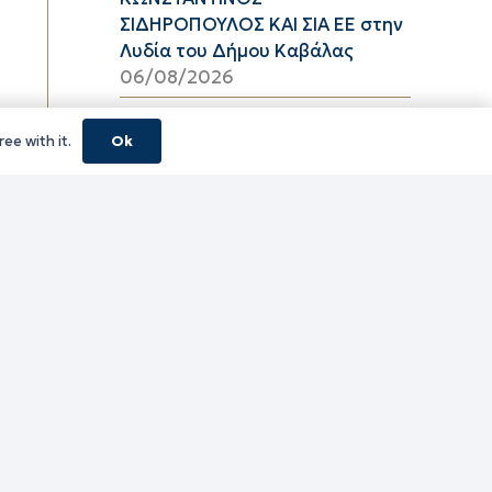
ΣΙΔΗΡΟΠΟΥΛΟΣ ΚΑΙ ΣΙΑ ΕΕ στην
Λυδία του Δήμου Καβάλας
06/08/2026
Υψηλός κίνδυνος πυρκαγιάς
ee with it.
Ok
(κατηγορία κινδύνου 3) στην
Π.Ε. Ροδόπης για αύριο Πέμπτη
6 Αυγούστου 2026
05/08/2026
ΦΕΣΤΙΒΑΛ ΘΡΑΚΙΚΟΥ ΠΕΛΑΓΟΥΣ
2026 ΠΕ ΞΑΝΘΗΣ
05/08/2026
τίτλο Ένταξη της Πράξης
«ΠΕΡΙΜΕΤΡΙΚΟΣ ΑΓΩΓΟΣ
ΟΜΒΡΙΩΝ ΥΔΑΤΩΝ ΠΕΡΙΟΧΗΣ
ΚΑΛΥΒΙΩΝ ΛΙΜΕΝΑΡΙΩΝ» με
Κωδικό ΟΠΣ 5229222 στο «ΠΠΑ