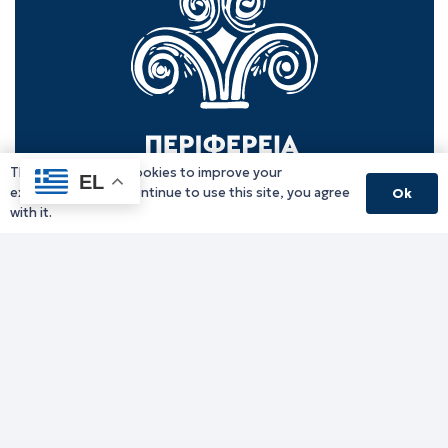
This website uses cookies to improve your
EL
experience. If you continue to use this site, you agree
Ok
with it.
Γραφείο Περιφερειάρχη
Γ. Κακουλίδη 1, 69132 Κομοτηνή, Ελλάδα
Email:
periferiarxis@pamth.gov.gr
Κεντρικό Πρωτόκολλο
Email:
pamth@pamth.gov.gr