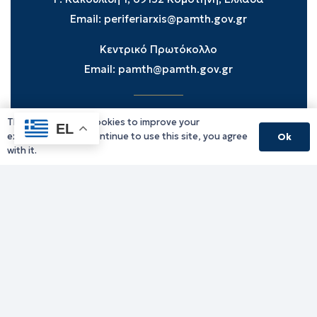
Email:
periferiarxis@pamth.gov.gr
Κεντρικό Πρωτόκολλο
Email:
pamth@pamth.gov.gr
This website uses cookies to improve your
Υπηρεσίες Δράμας
EL
experience. If you continue to use this site, you agree
Ok
Υπηρεσίες Καβάλας
with it.
Υπηρεσίες Ξάνθης
Υπηρεσίες Ροδόπης
Υπηρεσίες Έβρου
Παλιό website (για αρχειακούς λόγους)
Τηλεφωνικός κατάλογος
Ανακοινώσεις