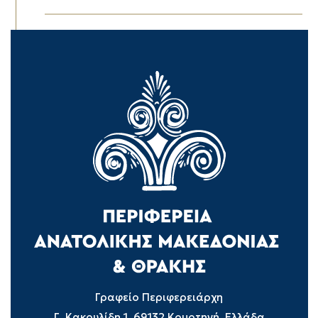
Γραφείο Περιφερειάρχη
Γ. Κακουλίδη 1, 69132 Κομοτηνή, Ελλάδα