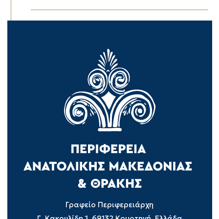
Γραφείο Περιφερειάρχη
Γ. Κακουλίδη 1, 69132 Κομοτηνή, Ελλάδα