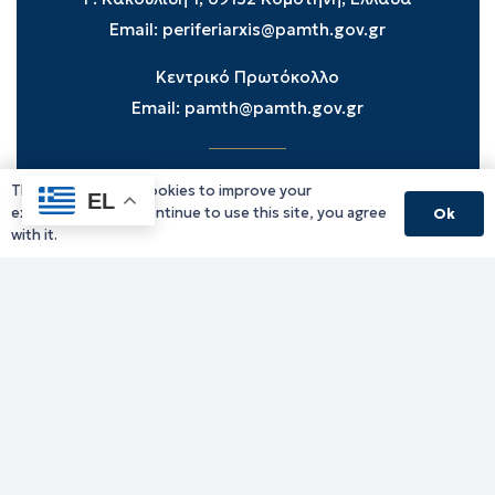
Email:
periferiarxis@pamth.gov.gr
Κεντρικό Πρωτόκολλο
Email:
pamth@pamth.gov.gr
This website uses cookies to improve your
Υπηρεσίες Δράμας
EL
experience. If you continue to use this site, you agree
Ok
Υπηρεσίες Καβάλας
with it.
Υπηρεσίες Ξάνθης
Υπηρεσίες Ροδόπης
Υπηρεσίες Έβρου
Παλιό website (για αρχειακούς λόγους)
Τηλεφωνικός κατάλογος
Ανακοινώσεις