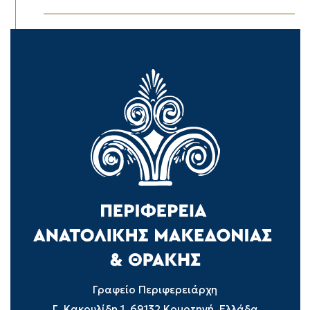
Γραφείο Περιφερειάρχη
Γ. Κακουλίδη 1, 69132 Κομοτηνή, Ελλάδα