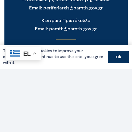
Email:
periferiarxis@pamth.gov.gr
Κεντρικό Πρωτόκολλο
Email:
pamth@pamth.gov.gr
This website uses cookies to improve your
Υπηρεσίες Δράμας
EL
experience. If you continue to use this site, you agree
Ok
Υπηρεσίες Καβάλας
with it.
Υπηρεσίες Ξάνθης
Υπηρεσίες Ροδόπης
Υπηρεσίες Έβρου
Παλιό website (για αρχειακούς λόγους)
Τηλεφωνικός κατάλογος
Ανακοινώσεις