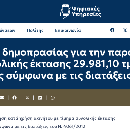
θύνσεων
Πολίτης
Επικοινωνία
Επικοινωνία & Διευθύνσεις με την ΠΕ Ξάνθης
Περιφερειακή Επιτροπή (πρώην Οικονομική Επιτροπή)
Επιτροπή Αγροτικής Οικονομίας, Περιβάλλοντος & Ανάπτυξης
Επικοινωνία & Διευθύνσεις με την ΠE Ροδόπης
ς δημοπρασίας για την πα
ολικής έκτασης 29.981,10 
ς σύμφωνα με τις διατάξει
ση κατά χρήση ακινήτου με τίμημα συνολικής έκτασης
μφωνα με τις διατάξεις του Ν. 4061/2012