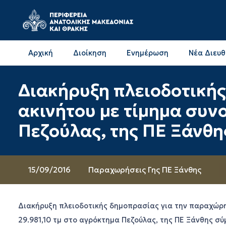
Αρχική
Διοίκηση
Ενημέρωση
Νέα Διευ
Επικοινωνία & Διευθύνσεις με την ΠΕ Δράμας
Επικοινωνία & Διευθύνσεις με την ΠΕ Καβάλας
Διακήρυξη πλειοδοτική
ακινήτου με τίμημα συν
Πεζούλας, της ΠΕ Ξάνθη
15/09/2016
Παραχωρήσεις Γης ΠΕ Ξάνθης
Διακήρυξη πλειοδοτικής δημοπρασίας για την παραχώρη
29.981,10 τμ στο αγρόκτημα Πεζούλας, της ΠΕ Ξάνθης σύ