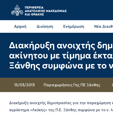
Αρχική
Διοίκηση
Ενημέρωση
Νέα Διευ
Επικοινωνία & Διευθύνσεις με την ΠΕ Δράμας
Επικοινωνία & Διευθύνσεις με την ΠΕ Καβάλας
Διακήρυξη ανοιχτής δη
ακίνητου με τίμημα έκτ
Ξάνθης συμφώνα με το ν
15/03/2013
Παραχωρήσεις Γης ΠΕ Ξάνθης
Διακήρυξη ανοιχτής δημοπρασίας για την παραχώρηση κ
αγρόκτημα «Λεύκης» της Π.Ε. Ξάνθης συμφώνα με το ν. 