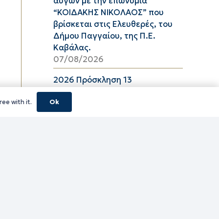
αυγών με την επωνυμία
“ΚΟΙΔΑΚΗΣ ΝΙΚΟΛΑΟΣ” που
βρίσκεται στις Ελευθερές, του
Δήμου Παγγαίου, της Π.Ε.
Καβάλας.
07/08/2026
2026 Πρόσκληση 13
06/08/2026
ee with it.
Ok
08_2026 ΔΕΛΤΙΟ ΤΙΜΩΝ
ΕΛΑΙΟΛΑΔΟΥ Π.Ε. ΚΑΒΑΛΑΣ ΑΠΟ
06/08/2026 ΕΩΣ 26/08/2026
06/08/2026
16_2026 ΔΕΛΤΙΟ ΤΙΜΩΝ
ΚΑΤΕΨΥΓΜΕΝΩΝ ΛΑΧΑΝΙΚΩΝ
Π.Ε. ΚΑΒΑΛΑΣ ΑΠΟ 06/08/2026
ΕΩΣ 19/08/2026
06/08/2026