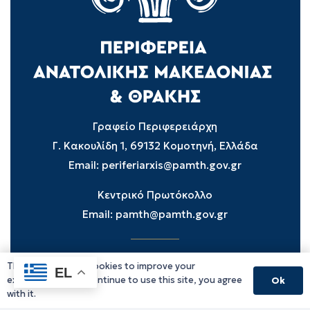
Γραφείο Περιφερειάρχη
Γ. Κακουλίδη 1, 69132 Κομοτηνή, Ελλάδα
Email:
periferiarxis@pamth.gov.gr
Κεντρικό Πρωτόκολλο
Email:
pamth@pamth.gov.gr
This website uses cookies to improve your
Υπηρεσίες Δράμας
EL
experience. If you continue to use this site, you agree
Ok
Υπηρεσίες Καβάλας
with it.
Υπηρεσίες Ξάνθης