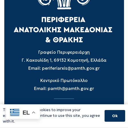
Γραφείο Περιφερειάρχη
Γ. Κακουλίδη 1, 69132 Κομοτηνή, Ελλάδα
Email:
periferiarxis@pamth.gov.gr
Κεντρικό Πρωτόκολλο
Email:
pamth@pamth.gov.gr
This website uses cookies to improve your
Υπηρεσίες Δράμας
EL
experience. If you continue to use this site, you agree
Ok
Υπηρεσίες Καβάλας
with it.
Υπηρεσίες Ξάνθης