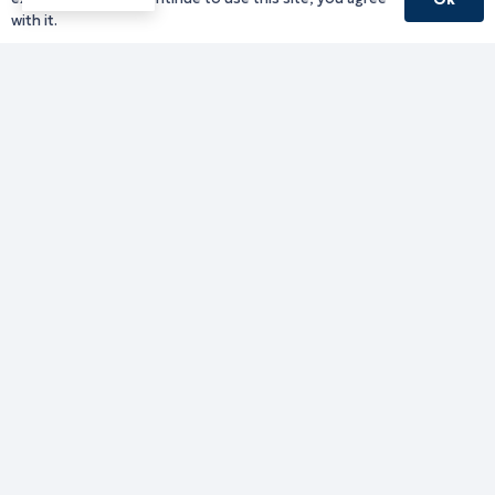
Υπηρεσίες Καβάλας
with it.
Υπηρεσίες Ξάνθης
Υπηρεσίες Ροδόπης
Υπηρεσίες Έβρου
Παλιό website (για αρχειακούς λόγους)
Τηλεφωνικός κατάλογος
Ανακοινώσεις
Διοικητική Ενημέρωση
Εκδηλώσεις
Παραχωρήσεις Γής
Πολίτης
Προκηρύξεις
Ενημέρωση ΓΚΠΔ-GDPR