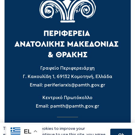
Γραφείο Περιφερειάρχη
Γ. Κακουλίδη 1, 69132 Κομοτηνή, Ελλάδα
Email:
periferiarxis@pamth.gov.gr
Κεντρικό Πρωτόκολλο
Email:
pamth@pamth.gov.gr
This website uses cookies to improve your
Υπηρεσίες Δράμας
EL
experience. If you continue to use this site, you agree
Ok