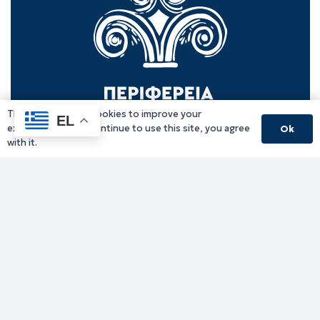
This website uses cookies to improve your
EL
experience. If you continue to use this site, you agree
Ok
with it.
Γραφείο Περιφερειάρχη
Γ. Κακουλίδη 1, 69132 Κομοτηνή, Ελλάδα
Email:
periferiarxis@pamth.gov.gr
Κεντρικό Πρωτόκολλο
Email:
pamth@pamth.gov.gr