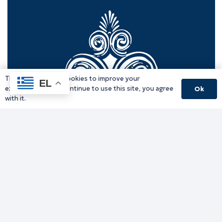
This website uses cookies to improve your
EL
experience. If you continue to use this site, you agree
Ok
with it.
Γραφείο Περιφερειάρχη
Γ. Κακουλίδη 1, 69132 Κομοτηνή, Ελλάδα
Email:
periferiarxis@pamth.gov.gr
Κεντρικό Πρωτόκολλο