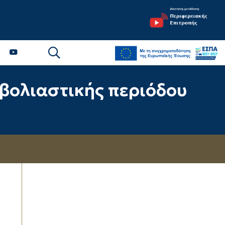
Επικοινωνία & Διευθύνσεις με την ΠE Έβρου
Γενική Διεύθυνση Αναπτυξιακού Προγραμματισμού, Περιβάλλοντος και Υποδομών
Γενική Διεύθυνση Περιφερειακής Αγροτικής Οικονομίας & Κτηνιατρικής
Γενική Διεύθυνση Δημόσιας Υγείας & Κοινωνικής Μέριμνας
Επικοινωνία με την Περιφέρεια ΑΜΘ
μβολιαστικής περιόδου