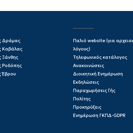
ς Δράμας
Παλιό website (για αρχεια
ς Καβάλας
λόγους)
ς Ξάνθης
Τηλεφωνικός κατάλογος
ς Ροδόπης
Ανακοινώσεις
ς Έβρου
Διοικητική Ενημέρωση
Εκδηλώσεις
Παραχωρήσεις Γής
Πολίτης
Προκηρύξεις
Ενημέρωση ΓΚΠΔ-GDPR